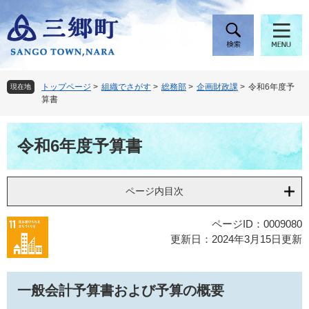
ペ
メ
ー
ニ
ジ
ュ
の
ー
先
を
頭
飛
トップページ
>
組織でさがす
>
総務部
>
企画財政課
>
令和6年度予
現在地
で
ば
算書
す
し
。
て
本
本
令和6年度予算書
文
文
へ
ページ内目次
ページID：0009080
更新日：2024年3月15日更新
一般会計予算書および予算の概要