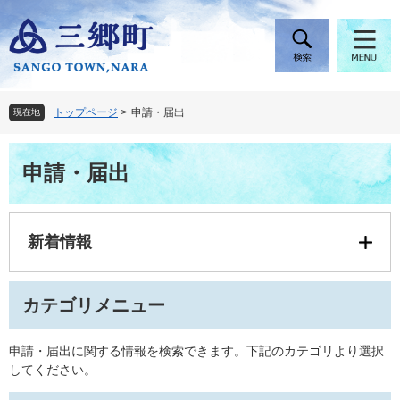
ペ
メ
ー
ニ
ジ
ュ
の
ー
先
を
頭
飛
トップページ
>
申請・届出
現在地
で
ば
す
し
本
。
て
申請・届出
文
本
文
へ
新着情報
カテゴリメニュー
申請・届出に関する情報を検索できます。下記のカテゴリより選択
してください。