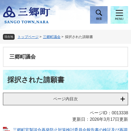
ペ
メ
ー
ニ
ジ
ュ
の
ー
先
を
頭
飛
トップページ
>
三郷町議会
>
採択された請願書
現在地
で
ば
す
し
。
て
三郷町議会
本
文
へ
本
採択された請願書
文
ページ内目次
ページID：0013338
更新日：2026年3月17日更新
三郷町官製談合再発防止対策検討委員会報告書の検証及び再調