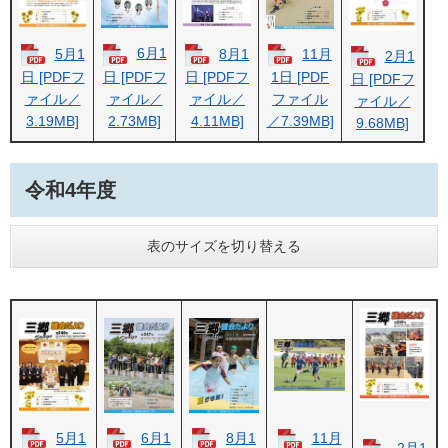
6月1
5月1
8月1
11月
2月1
日 [PDFフ
日 [PDFフ
日 [PDFフ
1日 [PDF
日 [PDFフ
ァイル／
ァイル／
ァイル／
ファイル
ァイル／
2.73MB]
3.19MB]
4.11MB]
／7.39MB]
9.68MB]
令和4年度
表のサイズを切り替える
5月1
6月1
8月1
11月