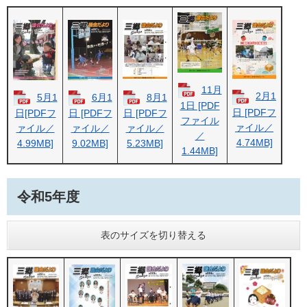
11月
2月1
5月1
6月1
8月1
1日 [PDF
日 [PDFフ
日[PDFフ
日 [PDFフ
日 [PDFフ
ファイル
ァイル／
ァイル／
ァイル／
ァイル／
／
4.74MB]
4.99MB]
9.02MB]
5.23MB]
1.44MB]
令和5年度
表のサイズを切り替える