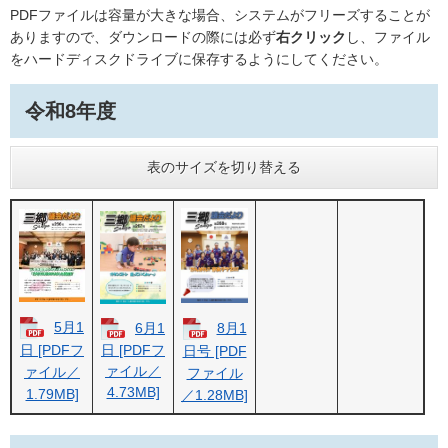
PDFファイルは容量が大きな場合、システムがフリーズすることが
ありますので、ダウンロードの際には必ず
右クリック
し、ファイル
をハードディスクドライブに保存するようにしてください。
令和8年度
表のサイズを切り替える
5月1
8月1
6月1
日 [PDFフ
日 [PDFフ
日号 [PDF
ァイル／
ァイル／
ファイル
4.73MB]
1.79MB]
／1.28MB]