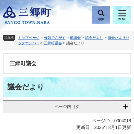
ペ
メ
ー
ニ
ジ
ュ
の
ー
先
を
頭
飛
トップページ
>
分類でさがす
>
町議会
>
議会だより
>
議会だよりバ
現在地
で
ば
ックナンバー
>
三郷町議会
>
議会だより
す
し
。
て
本
三郷町議会
文
へ
本
議会だより
文
ページ内目次
ページID：0004018
更新日：2026年8月1日更新