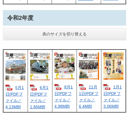
令和2年度
表のサイズを切り替える
8月1
11月
1月1
5月1
6月1
日[PDFフ
1日[PDFフ
日[PDFフ
日[PDFフ
日[PDFフ
ァイル／
ァイル／
ァイル／
ァイル／
ァイル／
4.98MB]
6.4MB]
3.06MB]
4.13MB]
1.86MB]