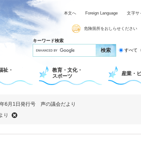
本文へ
Foreign Language
文字サ
危険箇所をおしらせください
キーワード検索
G
すべて
o
o
g
福祉・
教育・文化・
l
産業・
スポーツ
e
カ
ス
タ
ム
8年6月1日発行号 声の議会だより
検
索
より