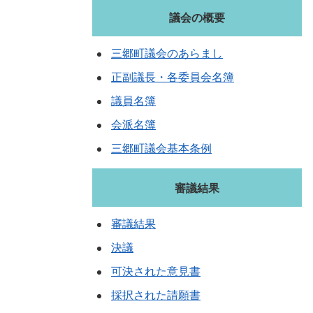
議会の概要
三郷町議会のあらまし
正副議長・各委員会名簿
議員名簿
会派名簿
三郷町議会基本条例
審議結果
審議結果
決議
可決された意見書
採択された請願書