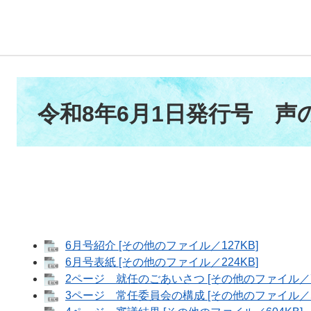
本
文
令和8年6月1日発行号 声
6月号紹介 [その他のファイル／127KB]
6月号表紙 [その他のファイル／224KB]
2ページ 就任のごあいさつ [その他のファイル／79
3ページ 常任委員会の構成 [その他のファイル／57