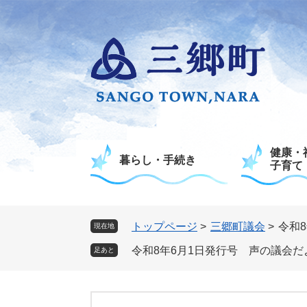
ペ
メ
ー
ニ
ジ
ュ
の
ー
先
を
頭
飛
で
ば
す
し
。
て
健康・
本
暮らし・手続き
子育て
文
へ
トップページ
>
三郷町議会
>
令和
現在地
令和8年6月1日発行号 声の議会だ
足あと