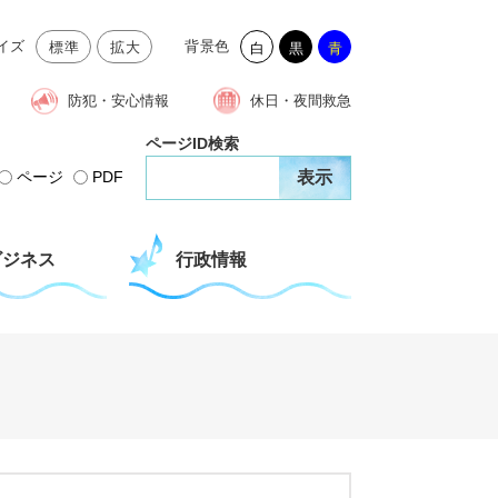
イズ
背景色
標準
拡大
白
黒
青
防犯・安心情報
休日・夜間救急
ページID検索
ページ
PDF
ビジネス
行政情報