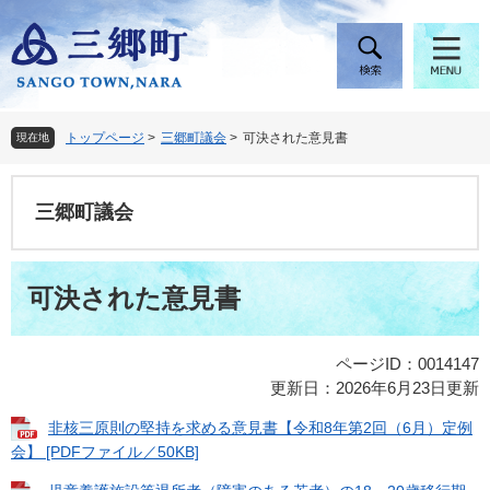
ペ
メ
ー
ニ
ジ
ュ
の
ー
先
を
頭
飛
トップページ
>
三郷町議会
>
可決された意見書
現在地
で
ば
す
し
。
て
三郷町議会
本
文
へ
本
可決された意見書
文
ページID：0014147
更新日：2026年6月23日更新
非核三原則の堅持を求める意見書【令和8年第2回（6月）定例
会】 [PDFファイル／50KB]