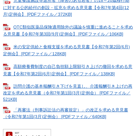
児童養護施設等退所者（障害のある若者）の18～20歳移行期
に対する公的給付の創設・拡充を求める意見書【令和7年第4回(12
月)定例会】 [PDFファイル／372KB]
OTC類似医薬品保険適用除外の議論を慎重に進めることを求め
る意見書【令和7年第3回(9月)定例会】 [PDFファイル／106KB]
米の安定供給と食糧支援を求める意見書【令和7年第2回(6月)
定例会】 [PDFファイル／128KB]
高額療養費制度の自己負担額上限額引き上げの撤回を求める意
見書【令和7年第2回(6月)定例会】 [PDFファイル／138KB]
訪問介護の基本報酬引き下げを見直し、介護報酬引き上げの再
改定を求める意見書（令和7年第1回(3月)定例会） [PDFファイル／
521KB]
「再審法（刑事訴訟法の再審規定）」の改正を求める意見書
（令和7年第1回(3月)定例会） [PDFファイル／640KB]