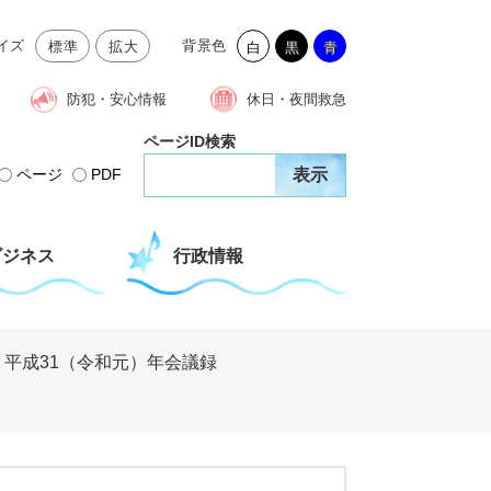
イズ
背景色
標準
拡大
白
黒
青
防犯・安心情報
休日・夜間救急
ページID検索
ページ
PDF
ビジネス
行政情報
>
平成31（令和元）年会議録