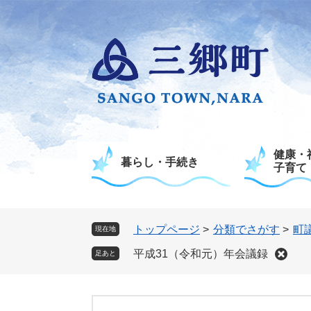
ペ
メ
ー
ニ
ジ
ュ
の
ー
先
を
頭
飛
で
ば
す
し
。
て
健康・
本
暮らし・手続き
子育て
文
へ
トップページ
>
分類でさがす
>
町
現在地
平成31（令和元）年会議録
足あと