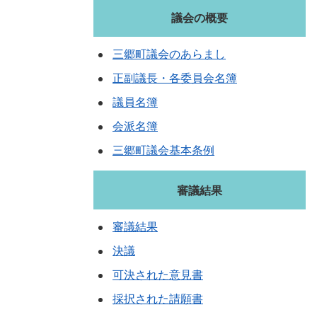
議会の概要
三郷町議会のあらまし
正副議長・各委員会名簿
議員名簿
会派名簿
三郷町議会基本条例
審議結果
審議結果
決議
可決された意見書
採択された請願書