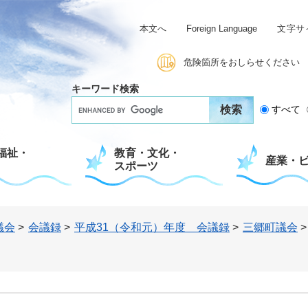
本文へ
Foreign Language
文字サ
危険箇所をおしらせください
キーワード検索
G
すべて
o
o
g
福祉・
教育・文化・
l
産業・
スポーツ
e
カ
ス
タ
ム
議会
>
会議録
>
平成31（令和元）年度 会議録
>
三郷町議会
検
索