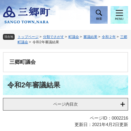
ペ
メ
ー
ニ
ジ
ュ
の
ー
先
を
頭
飛
トップページ
>
分類でさがす
>
町議会
>
審議結果
>
令和２年
>
三郷
現在地
で
ば
町議会
>
令和2年審議結果
す
し
。
て
本
三郷町議会
文
へ
本
令和2年審議結果
文
ページ内目次
ページID：0002216
更新日：2021年4月2日更新