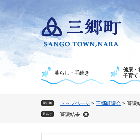
ペ
メ
ー
ニ
ジ
ュ
の
ー
先
を
頭
飛
で
ば
す
し
。
て
健康・
本
暮らし・手続き
子育て
文
へ
トップページ
>
三郷町議会
>
審議
現在地
審議結果
足あと