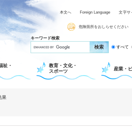
本文へ
Foreign Language
文字サ
危険箇所をおしらせください
キーワード検索
G
すべて
o
o
g
福祉・
教育・文化・
l
産業・
スポーツ
e
カ
ス
タ
ム
結果
検
索