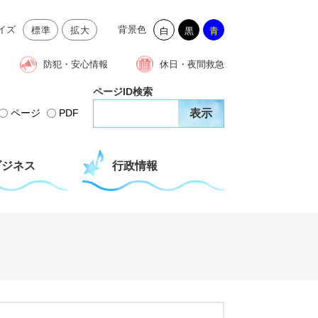
イズ
背景色
標準
拡大
白
黒
青
防犯・安心情報
休日・夜間救急
ページID検索
ページ
PDF
ビジネス
行政情報