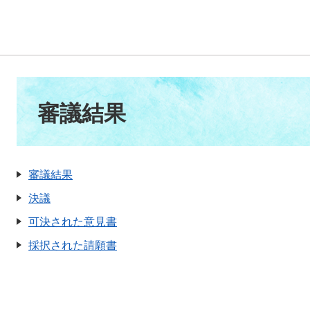
本
文
審議結果
審議結果
決議
可決された意見書
採択された請願書