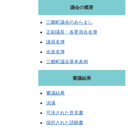
議会の概要
三郷町議会のあらまし
正副議長・各委員会名簿
議員名簿
会派名簿
三郷町議会基本条例
審議結果
審議結果
決議
可決された意見書
採択された請願書