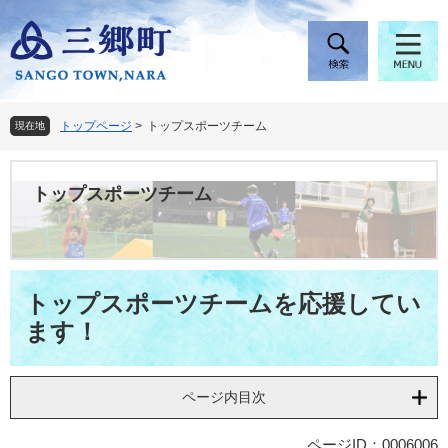
ペ
メ
ー
ニ
ジ
ュ
の
ー
先
を
頭
飛
トップページ
>
トップスポーツチーム
現在地
で
ば
す
し
。
て
トップスポーツチーム
本
文
へ
本
トップスポーツチームを応援してい
文
ます！
ページ内目次
ページID：0006006