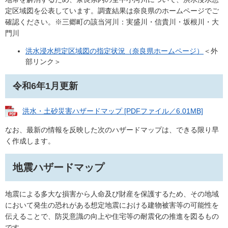
定区域図を公表しています。調査結果は奈良県のホームページでご
確認ください。※三郷町の該当河川：実盛川・信貴川・坂根川・大
門川
洪水浸水想定区域図​の指定状況（奈良県ホームページ）
＜外
部リンク＞
令和6年1月更新
洪水・土砂災害ハザードマップ [PDFファイル／6.01MB]
なお、最新の情報を反映した次のハザードマップは、できる限り早
く作成します。
地震ハザードマップ
地震による多大な損害から人命及び財産を保護するため、その地域
において発生の恐れがある想定地震における建物被害等の可能性を
伝えることで、防災意識の向上や住宅等の耐震化の推進を図るもの
です。