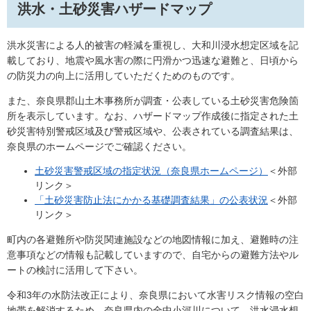
洪水・土砂災害ハザードマップ
洪水災害による人的被害の軽減を重視し、大和川浸水想定区域を記
載しており、地震や風水害の際に円滑かつ迅速な避難と、日頃から
の防災力の向上に活用していただくためのものです。
また、奈良県郡山土木事務所が調査・公表している土砂災害危険箇
所を表示しています。なお、ハザードマップ作成後に指定された土
砂災害特別警戒区域及び警戒区域や、公表されている調査結果は、
奈良県のホームページでご確認ください。
土砂災害警戒区域の指定状況（奈良県ホームページ）
＜外部
リンク＞
「土砂災害防止法にかかる基礎調査結果」の公表状況
＜外部
リンク＞
町内の各避難所や防災関連施設などの地図情報に加え、避難時の注
意事項などの情報も記載していますので、自宅からの避難方法やル
ートの検討に活用して下さい。
令和3年の水防法改正により、奈良県において水害リスク情報の空白
地帯を解消するため、奈良県内の全中小河川について、洪水浸水想