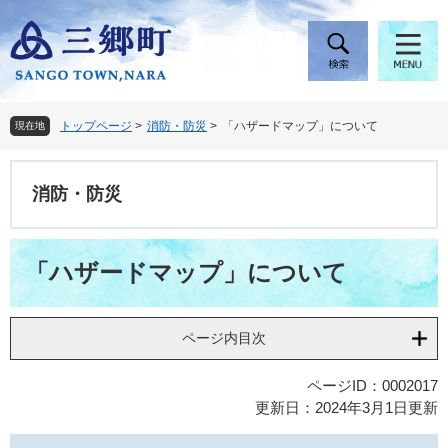
ペ
メ
ー
ニ
ジ
ュ
の
ー
先
を
頭
飛
トップページ
>
消防・防災
>
「ハザードマップ」について
現在地
で
ば
す
し
。
て
消防・防災
本
文
へ
本
「ハザードマップ」について
文
ページ内目次
ページID：0002017
更新日：2024年3月1日更新