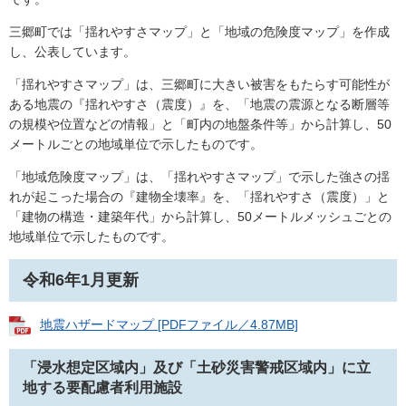
三郷町では「揺れやすさマップ」と「地域の危険度マップ」を作成
し、公表しています。
「揺れやすさマップ」は、三郷町に大きい被害をもたらす可能性が
ある地震の『揺れやすさ（震度）』を、「地震の震源となる断層等
の規模や位置などの情報」と「町内の地盤条件等」から計算し、50
メートルごとの地域単位で示したものです。
「地域危険度マップ」は、「揺れやすさマップ」で示した強さの揺
れが起こった場合の『建物全壊率』を、「揺れやすさ（震度）」と
「建物の構造・建築年代」から計算し、50メートルメッシュごとの
地域単位で示したものです。
令和6年1月更新
地震ハザードマップ [PDFファイル／4.87MB]
「浸水想定区域内」及び「土砂災害警戒区域内」に立
地する要配慮者利用施設