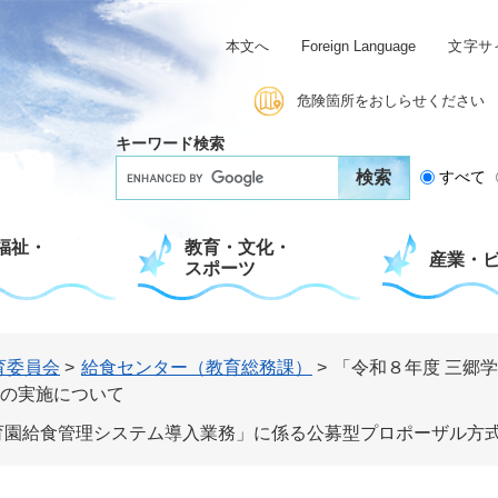
本文へ
Foreign Language
文字サ
危険箇所をおしらせください
キーワード検索
G
すべて
o
o
g
福祉・
教育・文化・
l
産業・
スポーツ
e
カ
ス
タ
ム
育委員会
>
給食センター（教育総務課）
>
「令和８年度 三郷
検
の実施について
索
育園給食管理システム導入業務」に係る公募型プロポーザル方