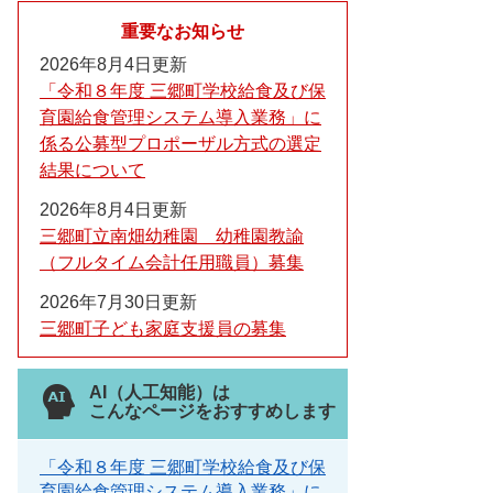
重要なお知らせ
2026年8月4日更新
「令和８年度 三郷町学校給食及び保
育園給食管理システム導入業務」に
係る公募型プロポーザル方式の選定
結果について
2026年8月4日更新
三郷町立南畑幼稚園 幼稚園教諭
（フルタイム会計任用職員）募集
2026年7月30日更新
三郷町子ども家庭支援員の募集
AI（人工知能）は
こんなページをおすすめします
「令和８年度 三郷町学校給食及び保
育園給食管理システム導入業務」に