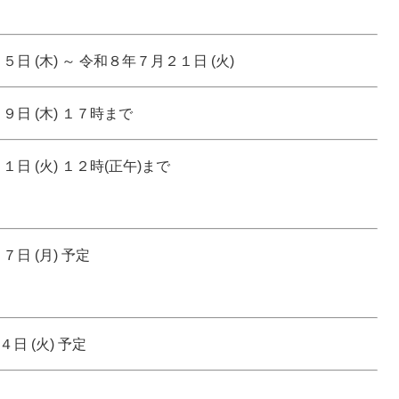
日 (木) ～ 令和８年７月２１日 (火)
日 (木) １７時まで
１日 (火) １２時(正午)まで
日 (月) 予定
日 (火) 予定