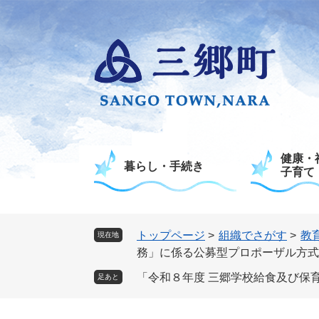
ペ
メ
ー
ニ
ジ
ュ
の
ー
先
を
頭
飛
で
ば
す
し
。
て
健康・
本
暮らし・手続き
子育て
文
へ
トップページ
>
組織でさがす
>
教
現在地
務」に係る公募型プロポーザル方式
「令和８年度 三郷学校給食及び保
足あと