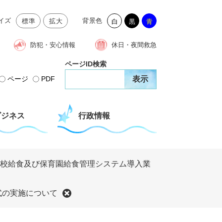
イズ
背景色
標準
拡大
白
黒
青
防犯・安心情報
休日・夜間救急
ページID検索
ページ
PDF
ビジネス
行政情報
学校給食及び保育園給食管理システム導入業
式の実施について