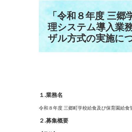
本
文
「令和８年度 三郷
理システム導入業
ザル方式の実施に
１.業務名
令和８年度 三郷町学校給食及び保育園給食
２.募集概要