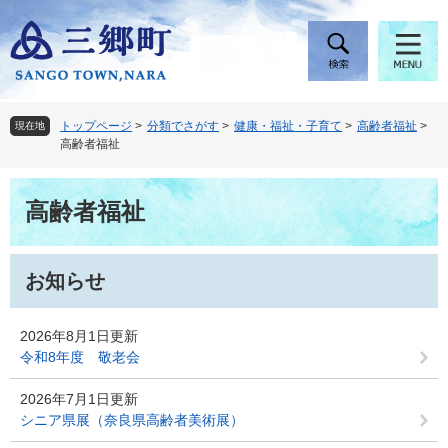
ペ
メ
ー
ニ
ジ
ュ
の
ー
先
を
頭
飛
トップページ
>
分類でさがす
>
健康・福祉・子育て
>
高齢者福祉
>
現在地
で
ば
高齢者福祉
す
し
。
て
本
本
高齢者福祉
文
文
へ
お知らせ
2026年8月1日更新
令和8年度 敬老会
2026年7月1日更新
シニア県展（奈良県高齢者美術展）