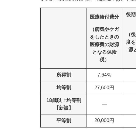
後期
医療給付費分
（病気やケガ
（後
をしたときの
度を
医療費の財源
源
となる保険
税）
所得割
7.64%
均等割
27,600円
18歳以上均等割
―
【新設】
20,000円
平等割