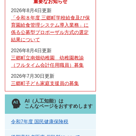
重要なお知らせ
2026年8月4日更新
「令和８年度 三郷町学校給食及び保
育園給食管理システム導入業務」に
係る公募型プロポーザル方式の選定
結果について
2026年8月4日更新
三郷町立南畑幼稚園 幼稚園教諭
（フルタイム会計任用職員）募集
2026年7月30日更新
三郷町子ども家庭支援員の募集
AI（人工知能）は
こんなページをおすすめします
令和7年度 国民健康保険税