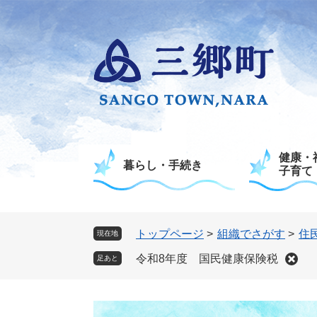
ペ
メ
ー
ニ
ジ
ュ
の
ー
先
を
頭
飛
で
ば
す
し
。
て
健康・
本
暮らし・手続き
子育て
文
へ
トップページ
>
組織でさがす
>
住
現在地
令和8年度 国民健康保険税
足あと
本