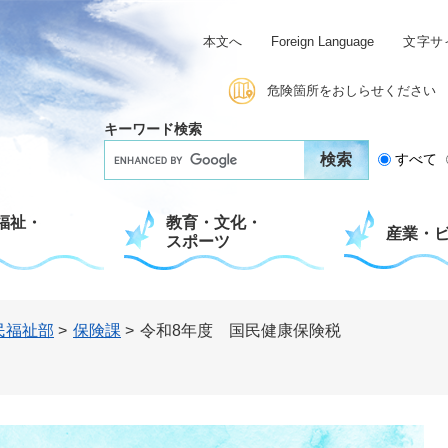
本文へ
Foreign Language
文字サ
危険箇所をおしらせください
キーワード検索
G
すべて
o
o
g
福祉・
教育・文化・
l
産業・
スポーツ
e
カ
ス
タ
ム
民福祉部
>
保険課
>
令和8年度 国民健康保険税
検
索