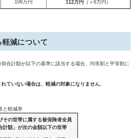
106万円
112万円
（＋6万円）
る軽減について
所得合計額が以下の基準に該当する場合、均等割と平等割に
。
されていない場合は、軽減の対象になりません
。
算と軽減率
びその世帯に属する被保険者全員
合計額」が次の金額以下の世帯