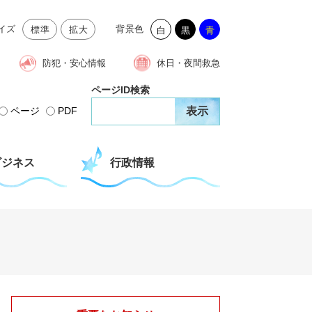
イズ
背景色
標準
拡大
白
黒
青
防犯・安心情報
休日・夜間救急
ページID検索
ページ
PDF
ビジネス
行政情報