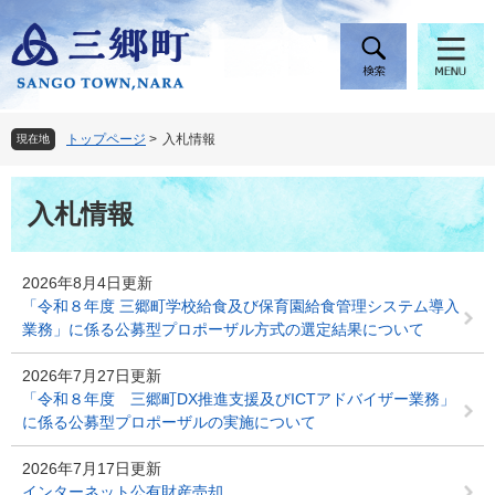
ペ
メ
ー
ニ
ジ
ュ
の
ー
先
を
頭
飛
トップページ
>
入札情報
現在地
で
ば
す
し
本
。
て
入札情報
文
本
文
へ
2026年8月4日更新
「令和８年度 三郷町学校給食及び保育園給食管理システム導入
業務」に係る公募型プロポーザル方式の選定結果について
2026年7月27日更新
「令和８年度 三郷町DX推進支援及びICTアドバイザー業務」
に係る公募型プロポーザルの実施について
2026年7月17日更新
インターネット公有財産売却