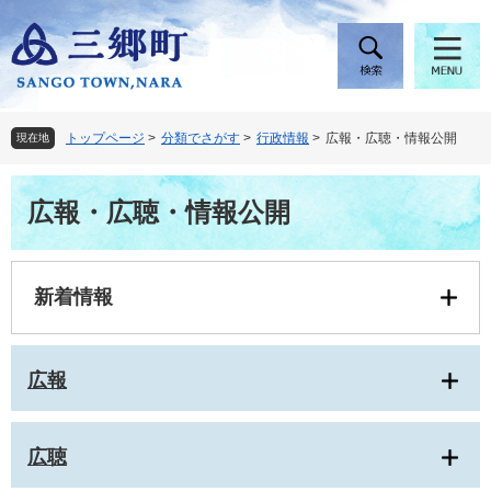
ペ
メ
ー
ニ
ジ
ュ
の
ー
先
を
頭
飛
トップページ
>
分類でさがす
>
行政情報
>
広報・広聴・情報公開
現在地
で
ば
す
し
本
。
て
広報・広聴・情報公開
文
本
文
へ
新着情報
広報
広聴