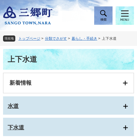
ペ
メ
ー
ニ
ジ
ュ
の
ー
先
を
頭
飛
トップページ
>
分類でさがす
>
暮らし・手続き
>
上下水道
現在地
で
ば
す
し
本
。
て
上下水道
文
本
文
へ
新着情報
水道
下水道