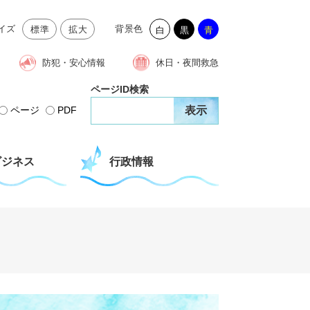
イズ
背景色
標準
拡大
白
黒
青
防犯・安心情報
休日・夜間救急
ページID検索
ページ
PDF
ビジネス
行政情報