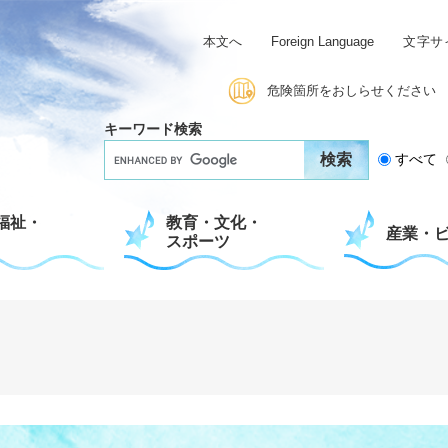
本文へ
Foreign Language
文字サ
危険箇所をおしらせください
キーワード検索
G
すべて
o
o
g
福祉・
教育・文化・
l
産業・
スポーツ
e
カ
ス
タ
ム
検
索