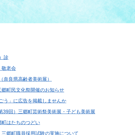
）診
 敬老会
（奈良県高齢者美術展）
三郷町民文化祭開催のお知らせ
ごう」に広告を掲載しませんか
(第39回）三郷町芸術祭美術展・子ども美術展
郷町はたちのつどい
 三郷町職員採用試験の実施について