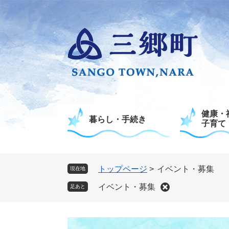
ペ
メ
ー
ニ
ジ
ュ
の
ー
先
を
頭
飛
で
ば
す
し
。
て
健康・
本
暮らし・手続き
子育て
文
へ
トップページ
>
イベント・募集
現在地
イベント・募集
足あと
本