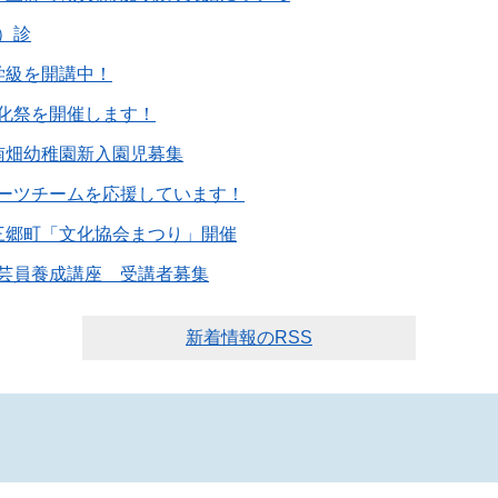
）診
学級を開講中！
化祭を開催します！
南畑幼稚園新入園児募集
ーツチームを応援しています！
三郷町「文化協会まつり」開催
芸員養成講座 受講者募集
新着情報のRSS