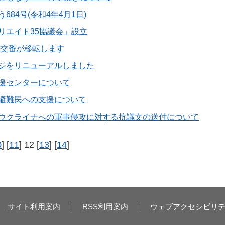
684号(令和4年4月1日)
リエイト35協議会」設立
前交番が移転します
ジをリニューアルしました
援センターについて
避難民への支援について
ウクライナへの軍事侵攻に対する抗議文の送付について
0
] [
11
] 12 [
13
] [
14
]
サイト利用案内
RSS利用案内
ウェブアクセシビリ