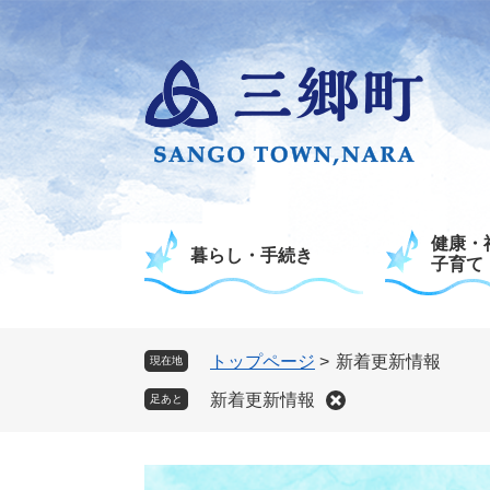
ペ
メ
ー
ニ
ジ
ュ
の
ー
先
を
頭
飛
で
ば
す
し
。
て
健康・
本
暮らし・手続き
子育て
文
へ
トップページ
>
新着更新情報
現在地
新着更新情報
足あと
本