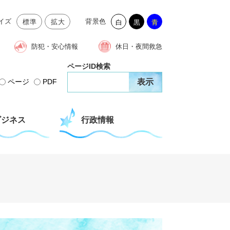
イズ
背景色
標準
拡大
白
黒
青
防犯・安心情報
休日・夜間救急
ページID検索
ページ
PDF
ビジネス
行政情報