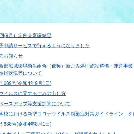
3回(9月）定例会審議結果
子申請サービスで行えるようになりました
のお知らせ
西部広域環境衛生組合（仮称）新ごみ処理施設整備・運営事業
進捗状況等について
689号(令和4年9月1日)
ウイルスに関するごみの出し方
ベースアップ等支援加算について
学校における新型コロナウイルス感染症対策ガイドライン」を
688号(令和4年8月1日)