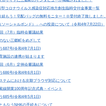
ータルサイトに三郷町のインタビューが掲載されました！
新型コロナウイルス感染症対応地方創生臨時交付金事業一覧
取り組もう！宅配バッグの無料モニター！※受付終了致しました
債（ソーシャルボンド）」への投資について（令和4年7月22日）
3回（7月）臨時会審議結果
のない三郷町をめざして
687号(令和4年7月1日)
育施設の連携が始まります
2回（6月）定例会審議結果
686号(令和4年6月1日)
ステムにおける次期ブラウザ対応について
索線開業100周年記念式典・イベント
685号(令和4年5月1日)
ともなうNHKの手続きについて