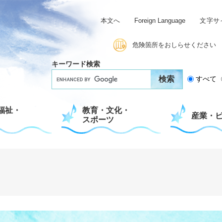
本文へ
Foreign Language
文字サ
危険箇所をおしらせください
キーワード検索
G
すべて
o
o
g
福祉・
教育・文化・
l
産業・
スポーツ
e
カ
ス
タ
ム
検
索