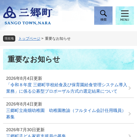
ペ
メ
ー
ニ
ジ
ュ
の
ー
先
を
頭
飛
トップページ
>
重要なお知らせ
現在地
で
ば
す
し
本
。
て
重要なお知らせ
文
本
文
へ
2026年8月4日更新
「令和８年度 三郷町学校給食及び保育園給食管理システム導入
業務」に係る公募型プロポーザル方式の選定結果について
2026年8月4日更新
三郷町立南畑幼稚園 幼稚園教諭（フルタイム会計任用職員）
募集
2026年7月30日更新
三郷町子ども家庭支援員の募集