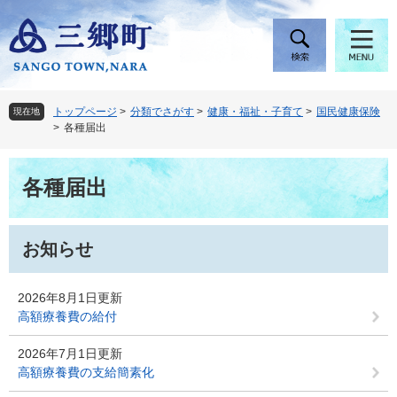
ペ
メ
ー
ニ
ジ
ュ
の
ー
先
を
頭
飛
トップページ
>
分類でさがす
>
健康・福祉・子育て
>
国民健康保険
現在地
で
ば
>
各種届出
す
し
。
て
本
本
各種届出
文
文
へ
お知らせ
2026年8月1日更新
高額療養費の給付
2026年7月1日更新
高額療養費の支給簡素化